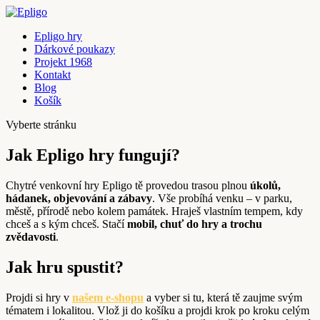
Epligo hry
Dárkové poukazy
Projekt 1968
Kontakt
Blog
Košík
Vyberte stránku
Jak Epligo hry fungují?
Chytré venkovní hry Epligo tě provedou trasou plnou
úkolů,
hádanek, objevování a zábavy
. Vše probíhá venku – v parku,
městě, přírodě nebo kolem památek. Hraješ vlastním tempem, kdy
chceš a s kým chceš. Stačí
mobil, chuť do hry a trochu
zvědavosti
.
Jak hru spustit?
Projdi si hry v
našem e-shopu
a vyber si tu, která tě zaujme svým
tématem i lokalitou. Vlož ji do košíku a projdi krok po kroku celým