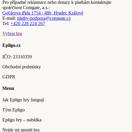
Pro případné reklamace nebo dotazy k platbám kontaktujte
společnost Comgate, a.s.:
Gočárova třída 1754 / 48b, Hradec Králové
E-mail:
platby-podpora@comgate.cz
Tel:
+420 228 224 267
Vybrat hru
Epligo.cz
IČO:
23310359
Obchodní podmínky
GDPR
Menu
Jak Epligo hry fungují
Tým Epligo
Epligo hry – nabídka
Nejde mi spustit hra