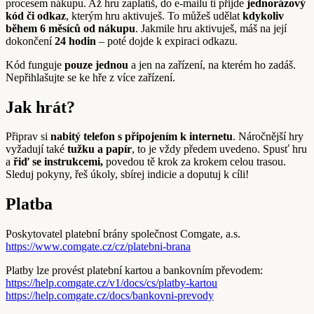
procesem nákupu. Až hru zaplatíš, d
o e-mailu ti přijde
jednorázový
kód či odkaz
, kterým hru aktivuješ. To můžeš udělat
kdykoliv
během 6 měsíců od nákupu
. Jakmile hru aktivuješ, máš na její
dokončení
24 hodin
– poté dojde k expiraci odkazu.
Kód funguje
pouze jednou
a jen na zařízení, na kterém ho zadáš.
Nepřihlašujte se ke hře z více zařízení.
Jak hrát?
Připrav si
nabitý telefon s připojením k internetu
. Náročnější hry
vyžadují také
tužku a papír
, to je vždy předem uvedeno.
Spusť hru
a
řiď se instrukcemi,
povedou tě krok za krokem celou trasou.
Sleduj pokyny, řeš úkoly, sbírej indicie a doputuj k cíli!
Platba
Poskytovatel platební brány společnost Comgate, a.s.
https://www.comgate.cz/cz/
platebni-brana
Platby lze provést platební kartou a bankovním převodem:
https://help.comgate.cz/v1/
docs/cs/platby-kartou
https://help.comgate.cz/docs/
bankovni-prevody