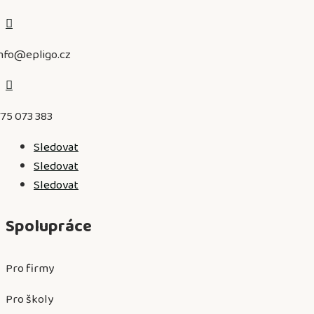

info@epligo.cz

775 073 383
Sledovat
Sledovat
Sledovat
Spolupráce
Pro firmy
Pro školy