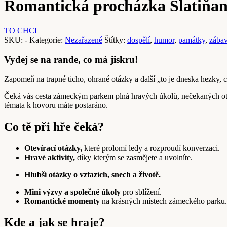
Romantická procházka Slatiňa
TO CHCI
SKU:
-
Kategorie:
Nezařazené
Štítky:
dospělí
,
humor
,
památky
,
zába
Vydej se na rande, co má jiskru!
Zapomeň na trapné ticho, ohrané otázky a další „to je dneska hezky,
Čeká vás cesta zámeckým parkem plná hravých úkolů, nečekaných otáz
témata k hovoru máte postaráno.
Co tě při hře čeká?
Otevírací otázky,
které prolomí ledy a rozproudí konverzaci.
Hravé aktivity,
díky kterým se zasmějete a uvolníte.
Hlubší otázky o vztazích, snech a životě.
Mini výzvy a společné úkoly
pro sblížení.
Romantické momenty
na krásných místech zámeckého parku.
Kde a jak se hraje?