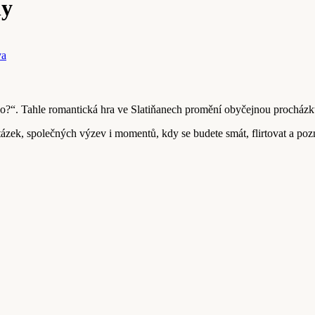
ny
va
 co?“. Tahle romantická hra ve Slatiňanech promění obyčejnou procházk
ek, společných výzev i momentů, kdy se budete smát, flirtovat a pozn