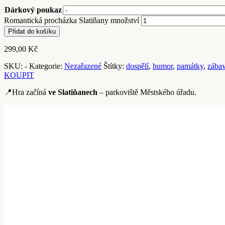
Dárkový poukaz
Romantická procházka Slatiňany množství
Přidat do košíku
299,00
Kč
SKU:
-
Kategorie:
Nezařazené
Štítky:
dospělí
,
humor
,
památky
,
zába
KOUPIT
📍Hra začíná
ve Slatiňanech
– parkoviště Městského úřadu.