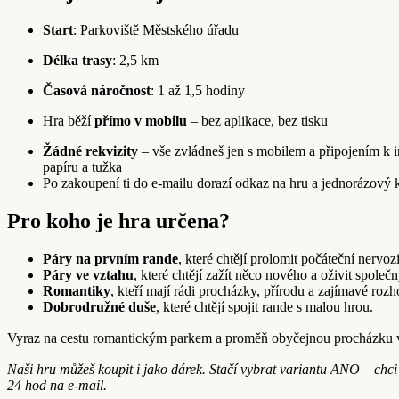
Start
: Parkoviště Městského úřadu
Délka trasy
: 2,5 km
Časová náročnost
: 1 až 1,5 hodiny
Hra běží
přímo v mobilu
– bez aplikace, bez tisku
Žádné rekvizity
– vše zvládneš jen s mobilem a připojením k i
papíru a tužka
Po zakoupení ti do e-mailu dorazí odkaz na hru a jednorázový k
Pro koho je hra určena?
Páry na prvním rande
, které chtějí prolomit počáteční nervozi
Páry ve vztahu
, které chtějí zažít něco nového a oživit společn
Romantiky
, kteří mají rádi procházky, přírodu a zajímavé rozh
Dobrodružné duše
, které chtějí spojit rande s malou hrou.
Vyraz na cestu romantickým parkem a proměň obyčejnou procházku v
Naši hru můžeš koupit i jako dárek. Stačí vybrat variantu ANO – ch
24 hod na e-mail.