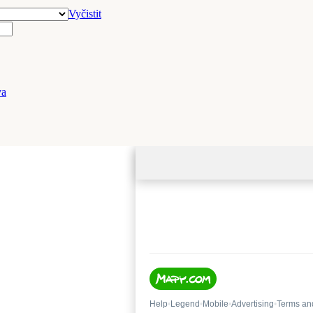
Vyčistit
va