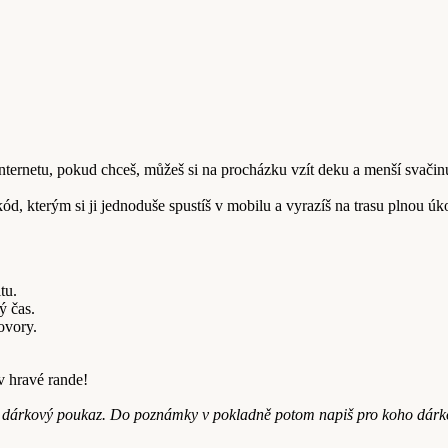
nternetu, pokud chceš, můžeš si na procházku vzít deku a menší svačinu
ód, kterým si ji jednoduše spustíš v mobilu a vyrazíš na trasu plnou ú
tu.
ý čas.
ovory.
 hravé rande!
ci dárkový poukaz. Do poznámky v pokladně potom napiš pro koho dárk