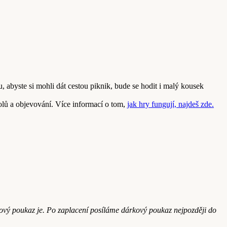
, abyste si mohli dát cestou piknik, bude se hodit i malý kousek
kolů a objevování. Více informací o tom,
jak hry fungují, najdeš
zde
.
ový poukaz je. Po zaplacení posíláme dárkový poukaz nejpozději do